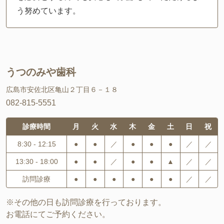
う努めています。
うつのみや歯科
広島市安佐北区亀山２丁目６－１８
082-815-5551
診療時間
月
火
水
木
金
土
日
祝
8:30 - 12:15
●
●
／
●
●
●
／
／
13:30 - 18:00
●
●
／
●
●
▲
／
／
訪問診療
●
●
●
●
●
●
／
／
※その他の日も訪問診療を行っております。
お電話にてご予約ください。