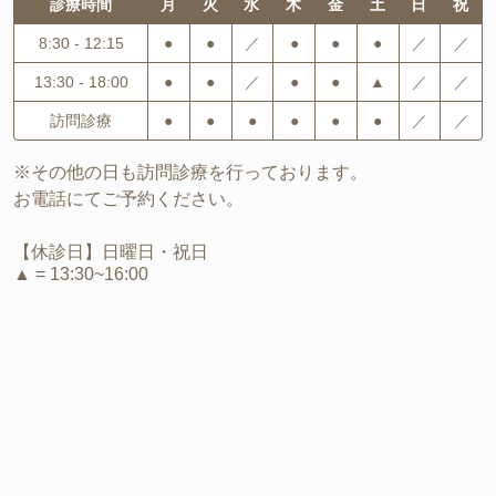
診療時間
月
火
水
木
金
土
日
祝
8:30 - 12:15
●
●
／
●
●
●
／
／
13:30 - 18:00
●
●
／
●
●
▲
／
／
訪問診療
●
●
●
●
●
●
／
／
※その他の日も訪問診療を行っております。
お電話にてご予約ください。
【休診日】日曜日・祝日
▲ = 13:30~16:00