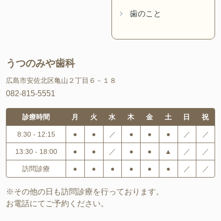
歯のこと
うつのみや歯科
広島市安佐北区亀山２丁目６－１８
082-815-5551
診療時間
月
火
水
木
金
土
日
祝
8:30 - 12:15
●
●
／
●
●
●
／
／
13:30 - 18:00
●
●
／
●
●
▲
／
／
訪問診療
●
●
●
●
●
●
／
／
※その他の日も訪問診療を行っております。
お電話にてご予約ください。