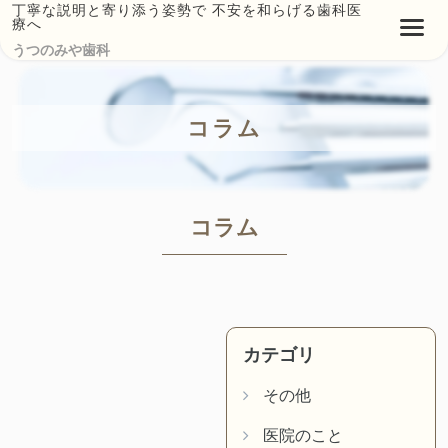
丁寧な説明と寄り添う姿勢で 不安を和らげる歯科医
療へ
うつのみや歯科
コラム
コラム
カテゴリ
その他
医院のこと