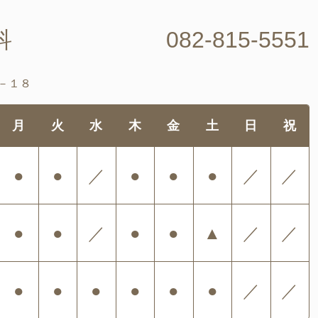
科
082-815-5551
－１８
月
火
水
木
金
土
日
祝
●
●
／
●
●
●
／
／
●
●
／
●
●
▲
／
／
●
●
●
●
●
●
／
／