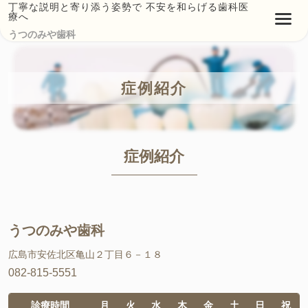
丁寧な説明と寄り添う姿勢で 不安を和らげる歯科医
療へ
うつのみや歯科
症例紹介
症例紹介
うつのみや歯科
広島市安佐北区亀山２丁目６－１８
082-815-5551
診療時間
月
火
水
木
金
土
日
祝