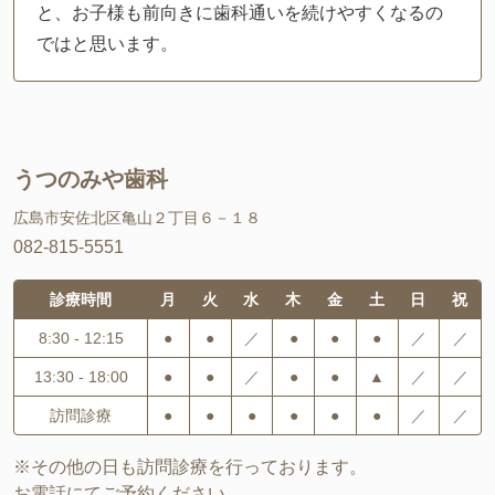
と、お子様も前向きに歯科通いを続けやすくなるの
ではと思います。
うつのみや歯科
広島市安佐北区亀山２丁目６－１８
082-815-5551
診療時間
月
火
水
木
金
土
日
祝
8:30 - 12:15
●
●
／
●
●
●
／
／
13:30 - 18:00
●
●
／
●
●
▲
／
／
訪問診療
●
●
●
●
●
●
／
／
※その他の日も訪問診療を行っております。
お電話にてご予約ください。