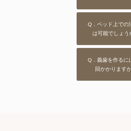
Q．ベッド上での
は可能でしょう
Q．義歯を作るに
回かかります