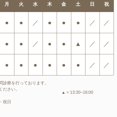
月
火
水
木
金
土
日
祝
●
●
／
●
●
●
／
／
●
●
／
●
●
▲
／
／
●
●
●
●
●
●
／
／
問診療を行っております。
ください。
▲ = 13:30~16:00
・祝日